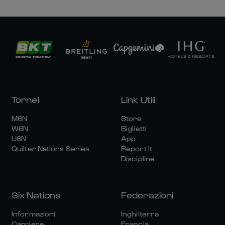
Tornei
Link Utili
M6N
Store
W6N
Biglietti
U6N
App
Quilter Nations Series
Report It
Discipline
Six Nations
Federazioni
Informazioni
Inghilterra
Carriere
Francia