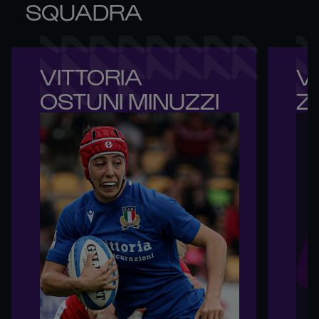
SQUADRA
VITTORIA 

VI
OSTUNI MINUZZI
Z