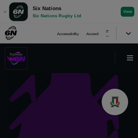
Six Nations
✕
View
Six Nations Rugby Ltd
IT
Accessibility
Accedi