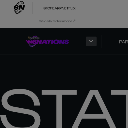
STORE
APP
NETFLIX
Siti della federazione
PAR
STA