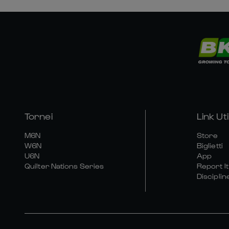
Tornei
Link Util
M6N
Store
W6N
Biglietti
U6N
App
Quilter Nations Series
Report It
Disciplin