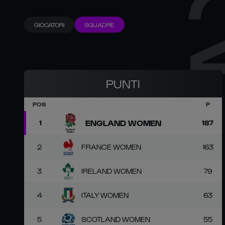
GIOCATORI
SQUADRE
PUNTI
POS
P
ENGLAND WOMEN
1
187
2
FRANCE WOMEN
163
3
IRELAND WOMEN
79
4
ITALY WOMEN
63
5
SCOTLAND WOMEN
55