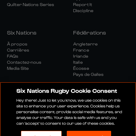
Quilter Nations Series
Report It
Discipline
Six Nations
Fédérations
À propos
Angleterre
Carrières
France
FAQs
Irlande
Contactez-nous
Italie
Media Site
Écosse
Pays de Galles
Six Nations Rugby Cookie Consent
Hey there! Just to let you know, we use cookies on this
site to enhance your user experience. Cookies help us
personalise content, provide social media features, and
Site Média
Conditions Générales
analyse our traffic. Your data is safe with us and you
Politique De Confidentialité
Politique De Cookies
can 'accept' to consent to our use of these cookies.
Politique Sociale Et Numérique