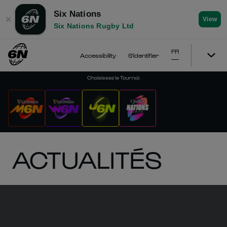
Six Nations
✕
View
Six Nations Rugby Ltd
FR
Accessibility
S'identifier
Choisissez le Tournoi
:
ACTUALITÉS