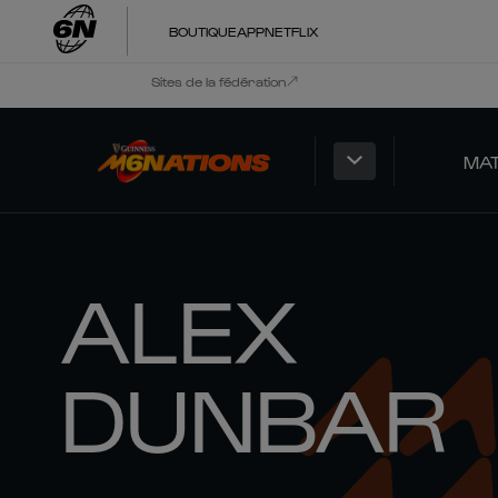
BOUTIQUE
APP
NETFLIX
Sites de la fédération
MA
ALEX
DUNBAR