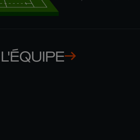
L'ÉQUIPE
ORY 

D'ARCY 
SUTHERLAND
RAE