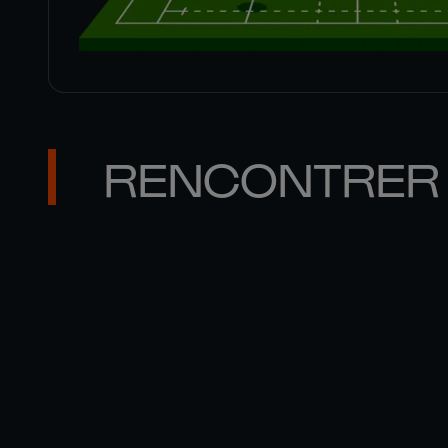
RENCONTRER 
BLAIR 

R
KINGHORN