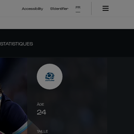
FR
Accessibility
S'identifier
STATISTIQUES
ÂGE
24
TAILLE