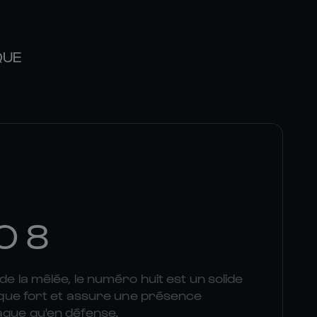
QUE
O 8
 de la mêlée, le numéro huit est un solide
plaque fort et assure une présence
aque qu'en défense.