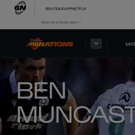
BOUTIQUE
APP
NETFLIX
Sites de la fédération
MA
BEN
MUNCAS