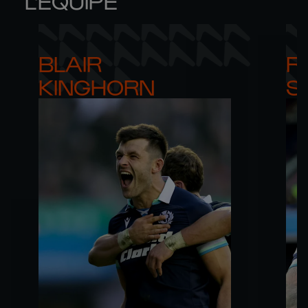
L'ÉQUIPE
BLAIR 

RO
KINGHORN
S