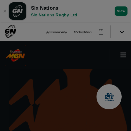
Six Nations
✕
View
Six Nations Rugby Ltd
FR
Accessibility
S'identifier