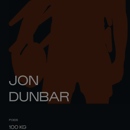
JON
DUNBAR
POIDS
100
KG