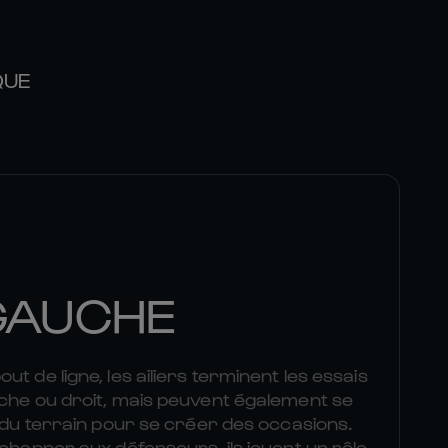
QUE
 GAUCHE
t de ligne, les ailiers terminent les essais
uche ou droit, mais peuvent également se
r du terrain pour se créer des occasions.
échapper aux défenseurs, ils jouent un rôle