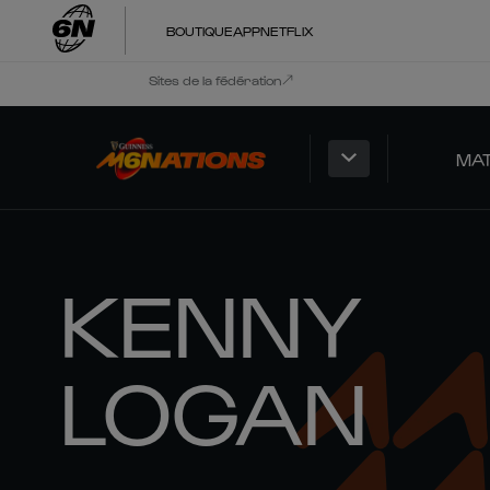
BOUTIQUE
APP
NETFLIX
Sites de la fédération
MA
KENNY
LOGAN