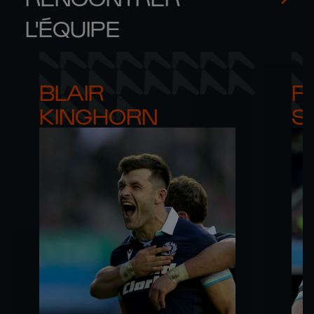
L'ÉQUIPE
BLAIR 

RO
KINGHORN
S