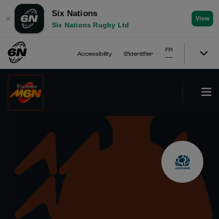
Six Nations
✕
View
Six Nations Rugby Ltd
FR
Accessibility
S'identifier