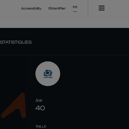
FR
Accessibility
S'identifier
STATISTIQUES
ÂGE
40
TAILLE