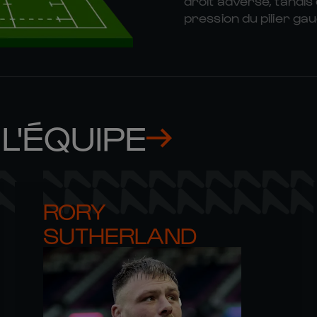
droit adverse, tandis
pression du pilier ga
L'ÉQUIPE
RORY 

SUTHERLAND