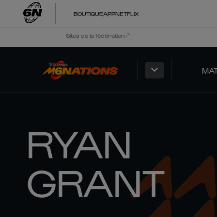
BOUTIQUE
APP
NETFLIX
Sites de la fédération
MA
RYAN
GRANT