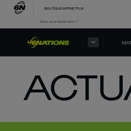
BOUTIQUE
APP
NETFLIX
Sites de la fédération
MA
ACTU