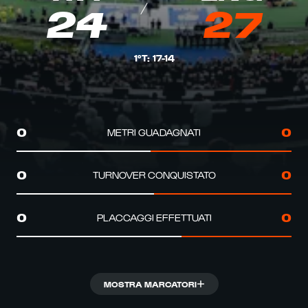
24
27
1°T
:
17
-
14
METRI GUADAGNATI
0
0
TURNOVER CONQUISTATO
0
0
PLACCAGGI EFFETTUATI
0
0
MOSTRA MARCATORI