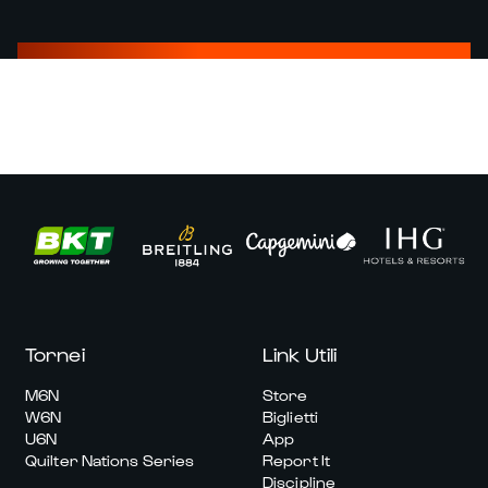
Tornei
Link Utili
M6N
Store
W6N
Biglietti
U6N
App
Quilter Nations Series
Report It
Discipline