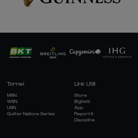
Tornei
Link Utili
M6N
Store
W6N
Biglietti
U6N
App
Quilter Nations Series
Report It
Discipline