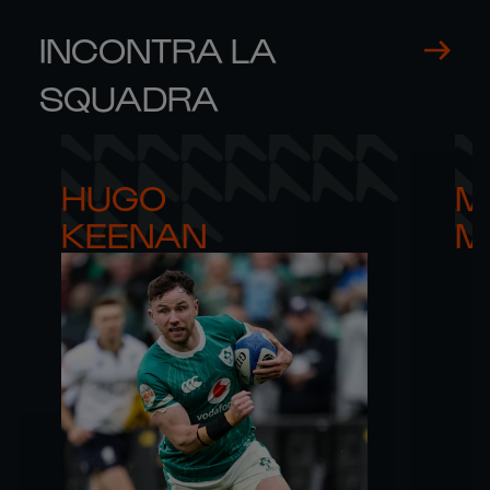
INCONTRA LA
SQUADRA
HUGO 

M
KEENAN
M