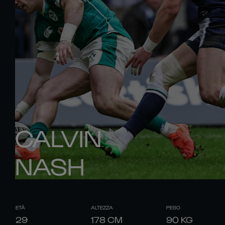
CALVIN
NASH
ETÀ
ALTEZZA
PESO
29
178
CM
90
KG