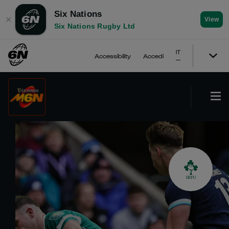
Six Nations
✕
View
Six Nations Rugby Ltd
IT
Accessibility
Accedi