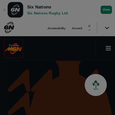
Six Nations
✕
View
Six Nations Rugby Ltd
IT
Accessibility
Accedi