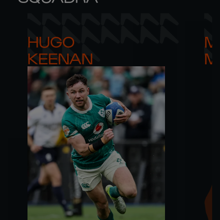
HUGO 

M
KEENAN
M