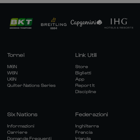
Tornei
Link Utili
M6N
Store
W6N
Biglietti
U6N
App
Quilter Nations Series
Report It
Discipline
Six Nations
Federazioni
Informazioni
Inghilterra
Carriere
Francia
Domande Frequenti
Irlanda