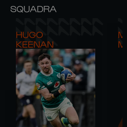
SQUADRA
HUGO 

M
KEENAN
M