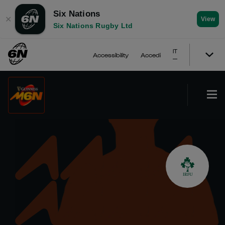
Six Nations
✕
View
Six Nations Rugby Ltd
IT
Accessibility
Accedi