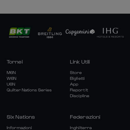
Tornei
Link Utili
M6N
Store
W6N
Biglietti
U6N
App
Quilter Nations Series
Report It
Discipline
Six Nations
Federazioni
Informazioni
Inghilterra