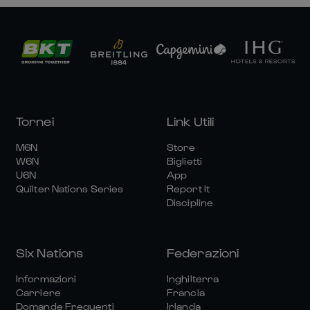
Tornei
Link Utili
M6N
Store
W6N
Biglietti
U6N
App
Quilter Nations Series
Report It
Discipline
Six Nations
Federazioni
Informazioni
Inghilterra
Carriere
Francia
Domande Frequenti
Irlanda