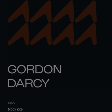
GORDON
DARCY
PESO
100
KG