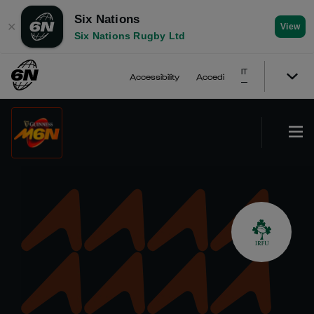
Six Nations
✕
View
Six Nations Rugby Ltd
IT
Accessibility
Accedi