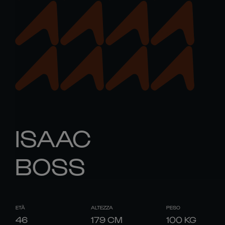
ISAAC
BOSS
ETÀ
ALTEZZA
PESO
46
179
CM
100
KG