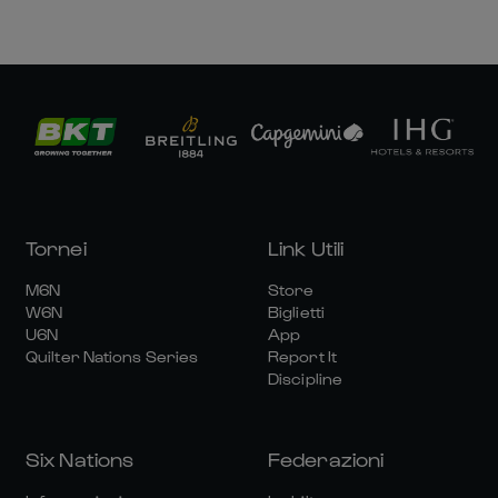
Tornei
Link Utili
M6N
Store
W6N
Biglietti
U6N
App
Quilter Nations Series
Report It
Discipline
Six Nations
Federazioni