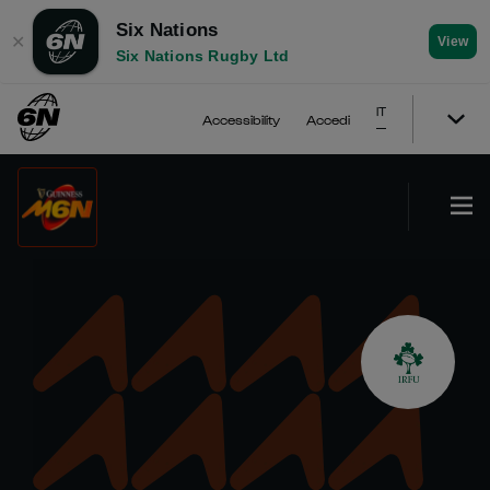
Six Nations
✕
View
Six Nations Rugby Ltd
IT
Accessibility
Accedi