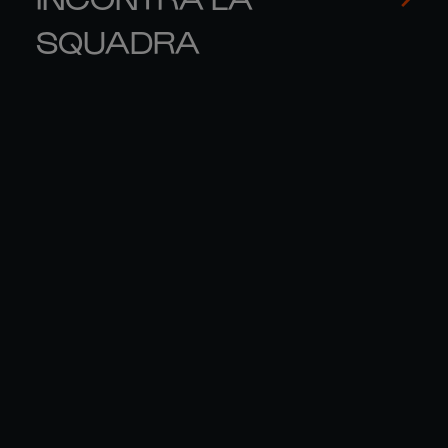
SQUADRA
HUGO 

MI
KEENAN
MI