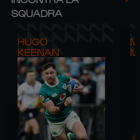
SQUADRA
HUGO 

M
KEENAN
M