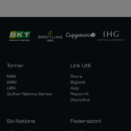
Tornei
Link Utili
M6N
Store
W6N
Biglietti
U6N
App
Quilter Nations Series
Report It
Discipline
Six Nations
Federazioni