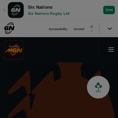
Six Nations
✕
View
Six Nations Rugby Ltd
IT
Accessibility
Accedi