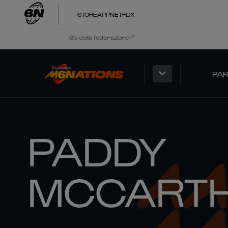
STORE
APP
NETFLIX
Siti della federazione
PAR
PADDY
MCCART