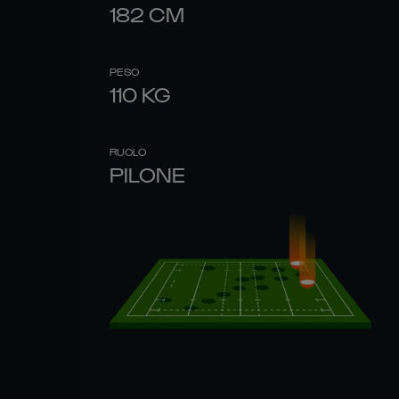
182
CM
PESO
110
KG
RUOLO
PILONE