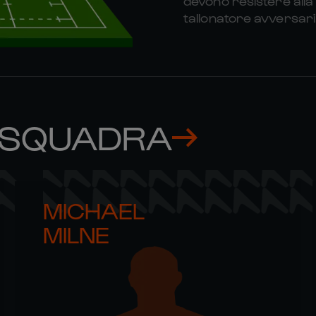
devono resistere alla 
tallonatore avversari
 SQUADRA
MICHAEL 

MILNE