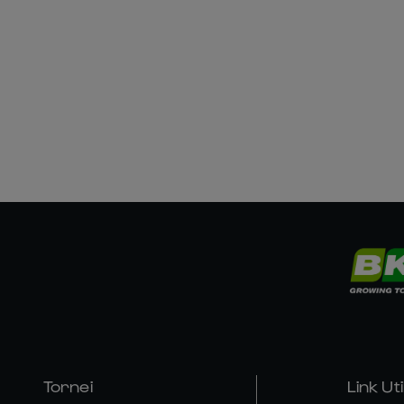
Tornei
Link Util