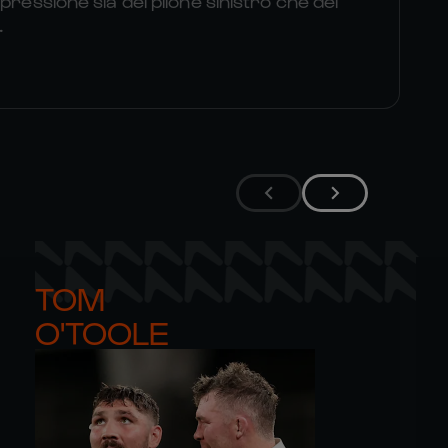
pressione sia del pilone sinistro che del
.
TOM 

O'TOOLE