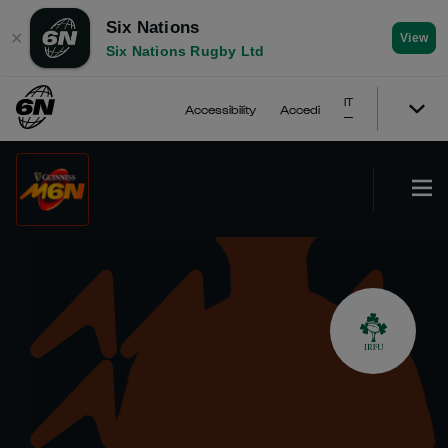
Six Nations
✕
View
Six Nations Rugby Ltd
IT
Accessibility
Accedi