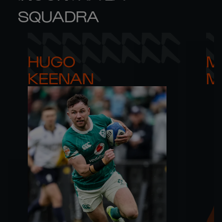
SQUADRA
HUGO 

M
KEENAN
M