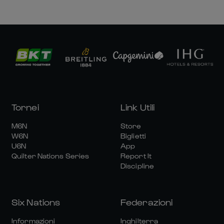
Tornei
Link Utili
M6N
Store
W6N
Biglietti
U6N
App
Quilter Nations Series
Report It
Discipline
Six Nations
Federazioni
Informazioni
Inghilterra