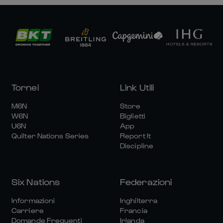
Tornei
Link Utili
M6N
Store
W6N
Biglietti
U6N
App
Quilter Nations Series
Report It
Discipline
Six Nations
Federazioni
Informazioni
Inghilterra
Carriere
Francia
Domande Frequenti
Irlanda