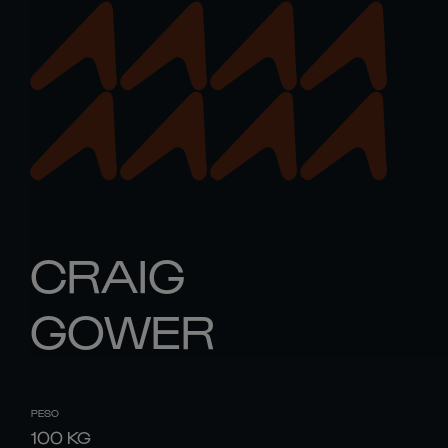
CRAIG
GOWER
PESO
100
KG