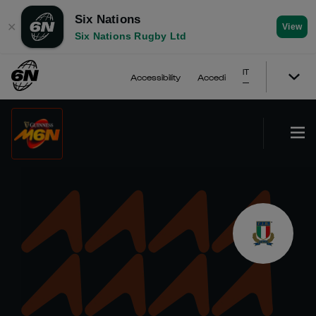
Six Nations
✕
View
Six Nations Rugby Ltd
IT
Accessibility
Accedi