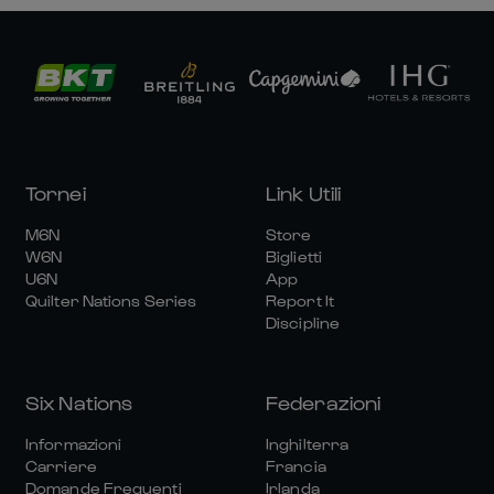
Tornei
Link Utili
M6N
Store
W6N
Biglietti
U6N
App
Quilter Nations Series
Report It
Discipline
Six Nations
Federazioni
Informazioni
Inghilterra
Carriere
Francia
Domande Frequenti
Irlanda