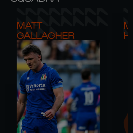
MATT 

M
GALLAGHER
H