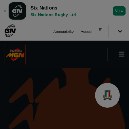
Six Nations
✕
View
Six Nations Rugby Ltd
IT
Accessibility
Accedi