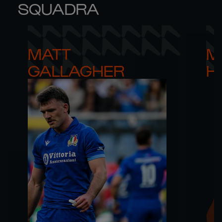
SQUADRA
MATT 

M
GALLAGHER
H