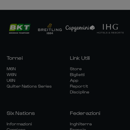
Tornei
Link Utili
M6N
Store
W6N
Biglietti
U6N
App
Quilter Nations Series
Report It
Discipline
Six Nations
Federazioni
Informazioni
Inghilterra
Carriere
Francia