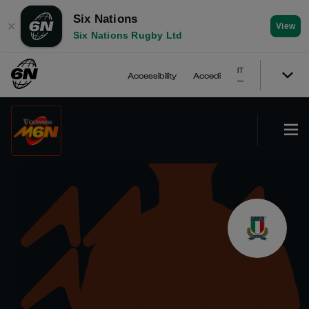
Six Nations
✕
View
Six Nations Rugby Ltd
IT
Accessibility
Accedi