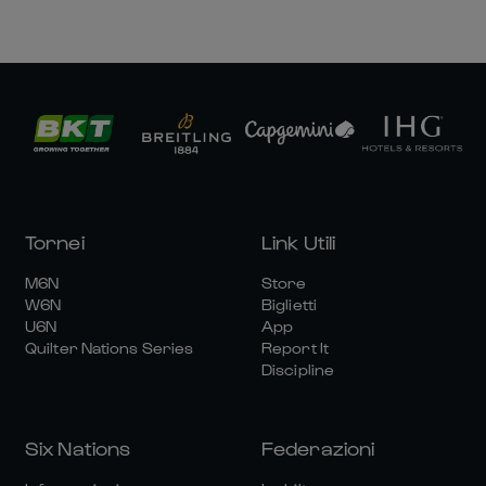
Tornei
Link Utili
M6N
Store
W6N
Biglietti
U6N
App
Quilter Nations Series
Report It
Discipline
Six Nations
Federazioni