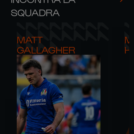
SQUADRA
MATT 

M
GALLAGHER
H