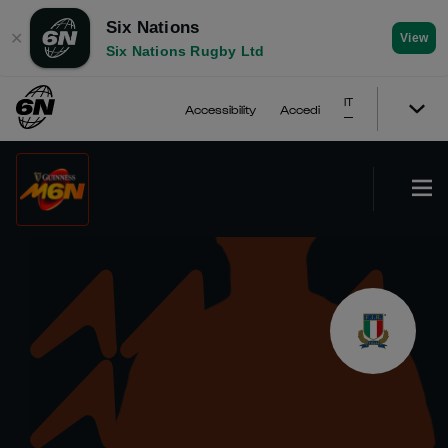
Six Nations
✕
View
Six Nations Rugby Ltd
IT
Accessibility
Accedi