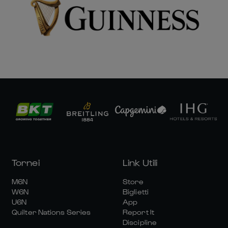
Tornei
Link Utili
M6N
Store
W6N
Biglietti
U6N
App
Quilter Nations Series
Report It
Discipline