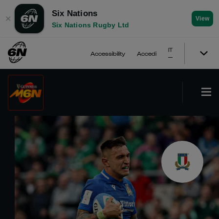
Six Nations
✕
View
Six Nations Rugby Ltd
IT
Accessibility
Accedi