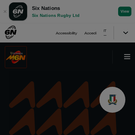
Six Nations
✕
View
Six Nations Rugby Ltd
IT
Accessibility
Accedi