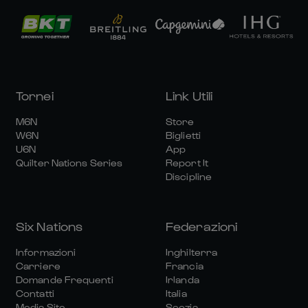
Tornei
Link Utili
M6N
Store
W6N
Biglietti
U6N
App
Quilter Nations Series
Report It
Discipline
Six Nations
Federazioni
Informazioni
Inghilterra
Carriere
Francia
Domande Frequenti
Irlanda
Contatti
Italia
Media Site
Scozia