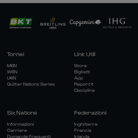
Tornei
Link Utili
M6N
Store
W6N
Biglietti
U6N
App
Quilter Nations Series
Report It
Discipline
Six Nations
Federazioni
Informazioni
Inghilterra
Carriere
Francia
Domande Frequenti
Irlanda