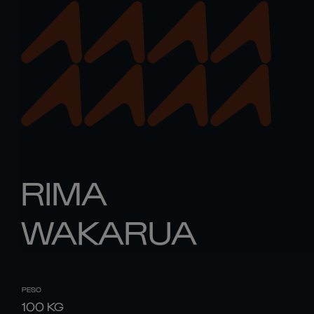
RIMA
WAKARUA
PESO
100
KG