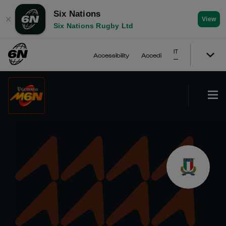
Six Nations
✕
View
Six Nations Rugby Ltd
IT
Accessibility
Accedi