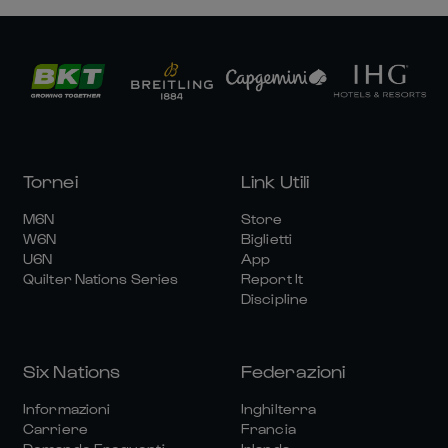
Tornei
Link Utili
M6N
Store
W6N
Biglietti
U6N
App
Quilter Nations Series
Report It
Discipline
Six Nations
Federazioni
Informazioni
Inghilterra
Carriere
Francia