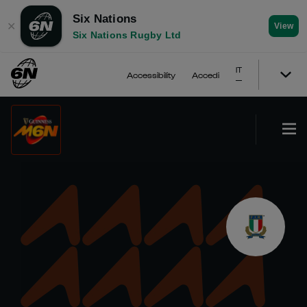
Six Nations
✕
View
Six Nations Rugby Ltd
IT
Accessibility
Accedi