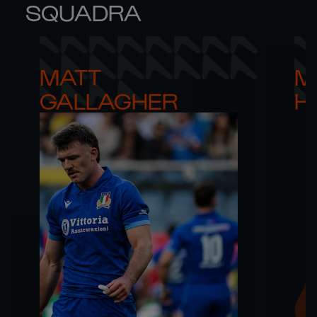
SQUADRA
MATT 

M
GALLAGHER
H