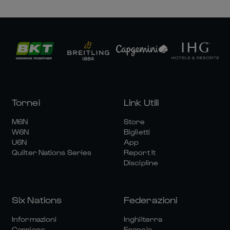
Tornei
Link Utili
M6N
Store
W6N
Biglietti
U6N
App
Quilter Nations Series
Report It
Discipline
Six Nations
Federazioni
Informazioni
Inghilterra
Carriere
Francia