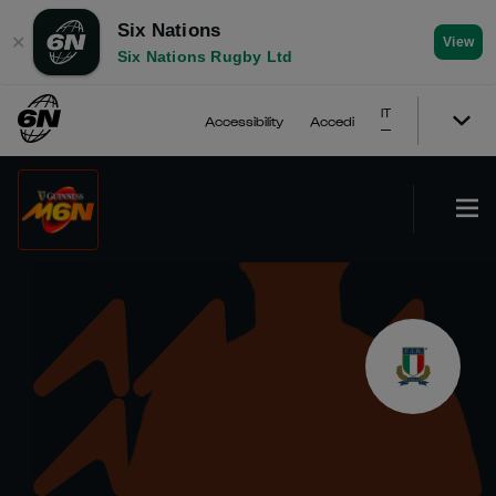
Six Nations
✕
View
Six Nations Rugby Ltd
IT
Accessibility
Accedi