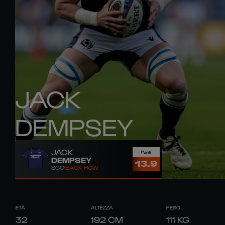
JACK
DEMPSEY
JACK
Punti
DEMPSEY
13.9
SCO
BACK-ROW
ETÀ
ALTEZZA
PESO
32
192
CM
111
KG