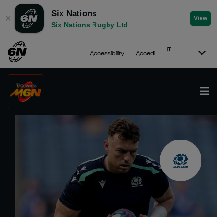
Six Nations
✕
View
Six Nations Rugby Ltd
IT
Accessibility
Accedi