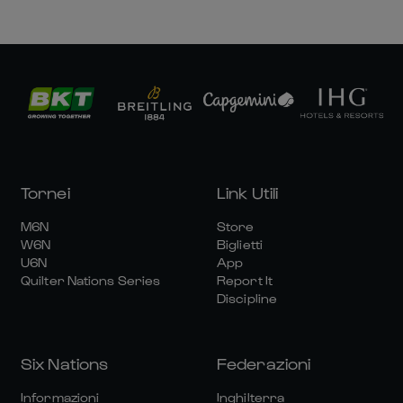
Tornei
Link Utili
M6N
Store
W6N
Biglietti
U6N
App
Quilter Nations Series
Report It
Discipline
Six Nations
Federazioni
Informazioni
Inghilterra