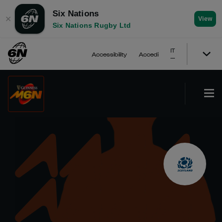
Six Nations
✕
View
Six Nations Rugby Ltd
IT
Accessibility
Accedi