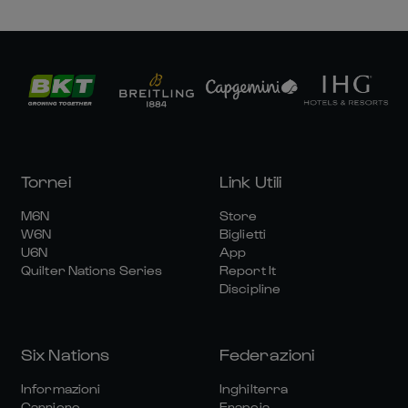
Tornei
Link Utili
M6N
Store
W6N
Biglietti
U6N
App
Quilter Nations Series
Report It
Discipline
Six Nations
Federazioni
Informazioni
Inghilterra
Carriere
Francia