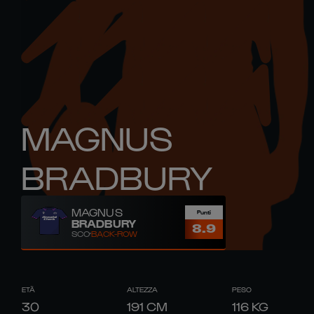
MAGNUS
BRADBURY
MAGNUS
Punti
BRADBURY
8.9
SCO
BACK-ROW
ETÀ
ALTEZZA
PESO
30
191
CM
116
KG