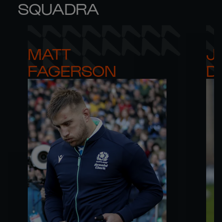
SQUADRA
MATT 

JA
FAGERSON
D