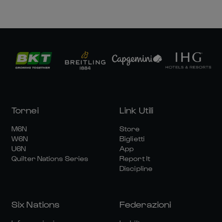
Tornei
Link Utili
M6N
Store
W6N
Biglietti
U6N
App
Quilter Nations Series
Report It
Discipline
Six Nations
Federazioni