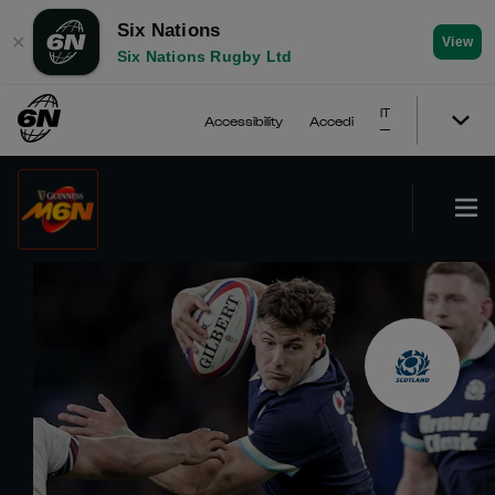
Six Nations
✕
View
Six Nations Rugby Ltd
IT
Accessibility
Accedi