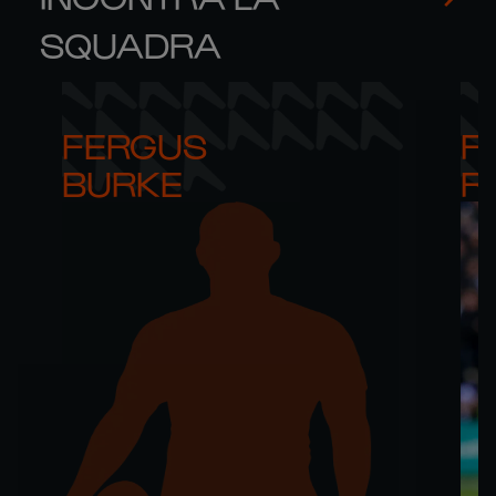
SQUADRA
FERGUS 

FI
BURKE
R