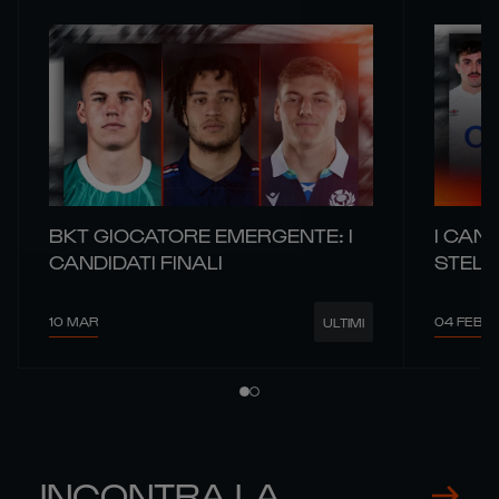
BKT GIOCATORE EMERGENTE: I
I CAND
CANDIDATI FINALI
STELL
10 MAR
04 FEB
ULTIMI
INCONTRA LA