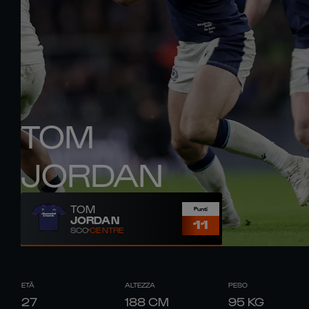
TOM
JORDAN
TOM
Punti
JORDAN
11
SCO
CENTRE
ETÀ
ALTEZZA
PESO
27
188
CM
95
KG