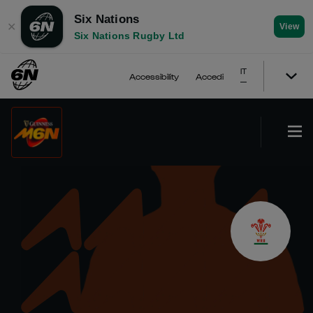
Six Nations
✕
View
Six Nations Rugby Ltd
IT
Accessibility
Accedi