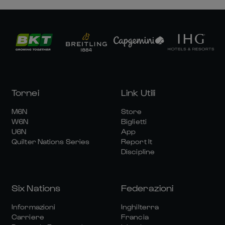
Tornei
Link Utili
M6N
Store
W6N
Biglietti
U6N
App
Quilter Nations Series
Report It
Discipline
Six Nations
Federazioni
Informazioni
Inghilterra
Carriere
Francia