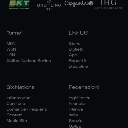
Tornei
Link Utili
M6N
Store
W6N
Biglietti
U6N
App
Quilter Nations Series
Report It
Discipline
Six Nations
Federazioni
Informazioni
Inghilterra
Carriere
Francia
Domande Frequenti
Irlanda
Contatti
Italia
Media Site
Scozia
Galles