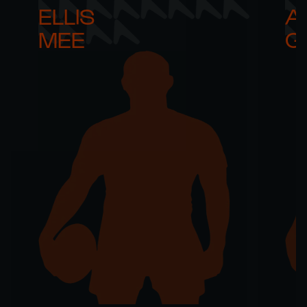
ELLIS 

AR
MEE
G