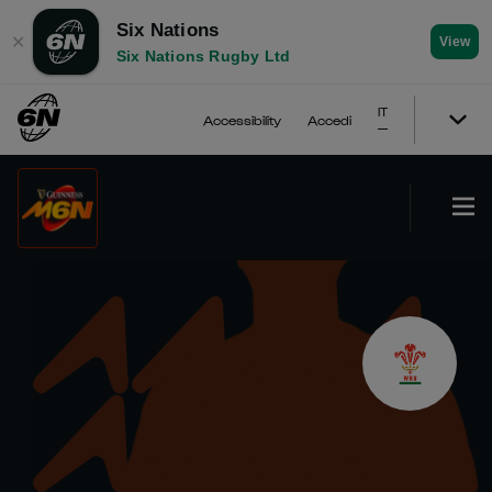
Six Nations
✕
View
Six Nations Rugby Ltd
IT
Accessibility
Accedi