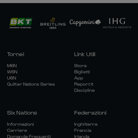
Tornei
Link Utili
M6N
Store
W6N
Biglietti
U6N
App
Quilter Nations Series
Report It
Discipline
Six Nations
Federazioni
Informazioni
Inghilterra
Carriere
Francia
Domande Frequenti
Irlanda