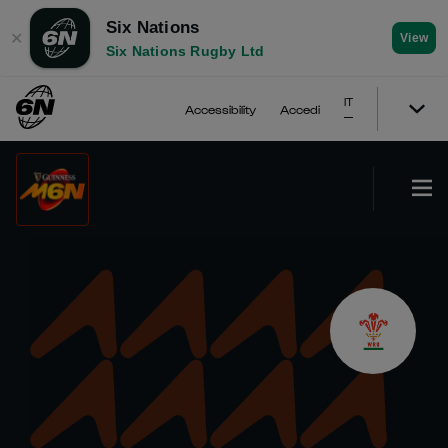
Six Nations
✕
View
Six Nations Rugby Ltd
IT
Accessibility
Accedi