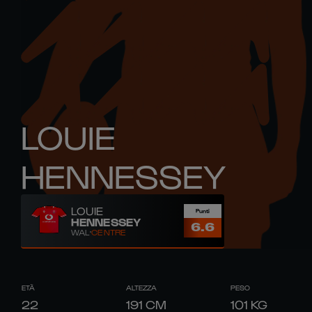
LOUIE
HENNESSEY
LOUIE
Punti
HENNESSEY
6.6
WAL
CENTRE
ETÀ
ALTEZZA
PESO
22
191
CM
101
KG