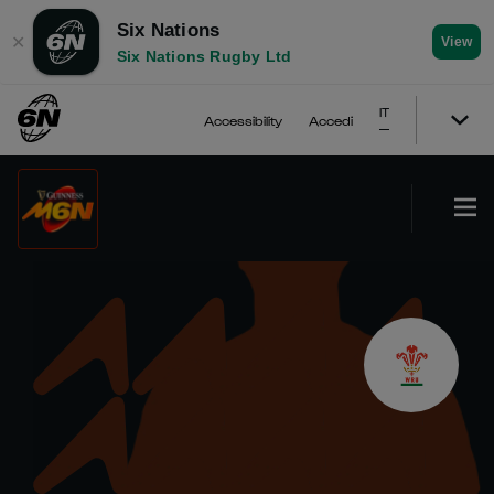
Six Nations
✕
View
Six Nations Rugby Ltd
IT
Accessibility
Accedi