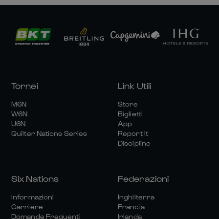
Tornei
Link Utili
M6N
Store
W6N
Biglietti
U6N
App
Quilter Nations Series
Report It
Discipline
Six Nations
Federazioni
Informazioni
Inghilterra
Carriere
Francia
Domande Frequenti
Irlanda