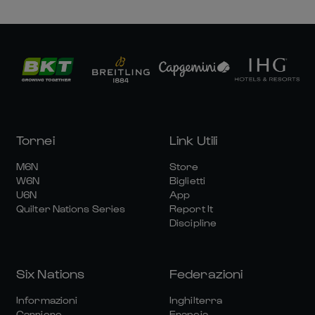
Tornei
Link Utili
M6N
Store
W6N
Biglietti
U6N
App
Quilter Nations Series
Report It
Discipline
Six Nations
Federazioni
Informazioni
Inghilterra
Carriere
Francia