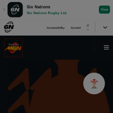
Six Nations
✕
View
Six Nations Rugby Ltd
IT
Accessibility
Accedi