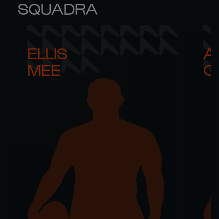
SQUADRA
ELLIS 

AR
MEE
G