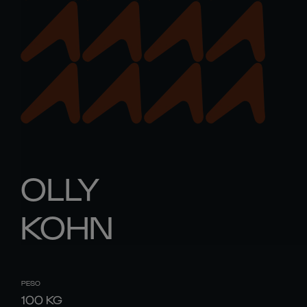
OLLY
KOHN
PESO
100
KG