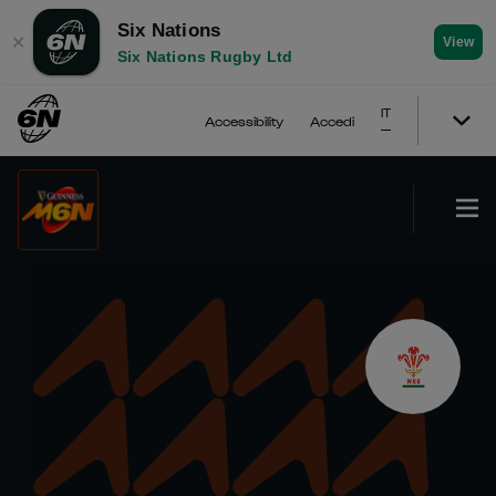
Six Nations
✕
View
Six Nations Rugby Ltd
IT
Accessibility
Accedi