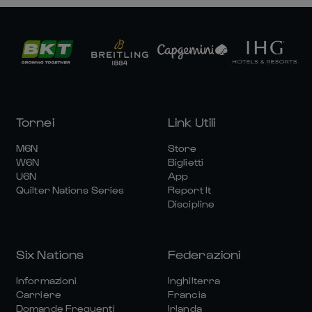
Tornei
Link Utili
M6N
Store
W6N
Biglietti
U6N
App
Quilter Nations Series
Report It
Discipline
Six Nations
Federazioni
Informazioni
Inghilterra
Carriere
Francia
Domande Frequenti
Irlanda