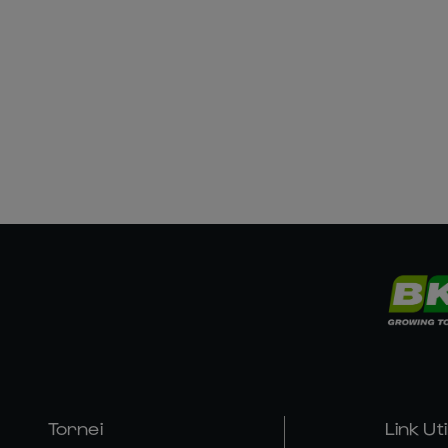
Tornei
Link Util