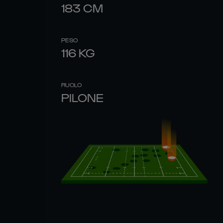
183
CM
PESO
116
KG
RUOLO
PILONE