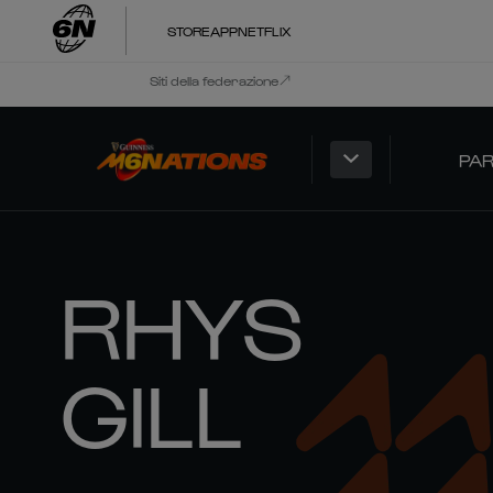
STORE
APP
NETFLIX
Siti della federazione
PAR
RHYS
GILL