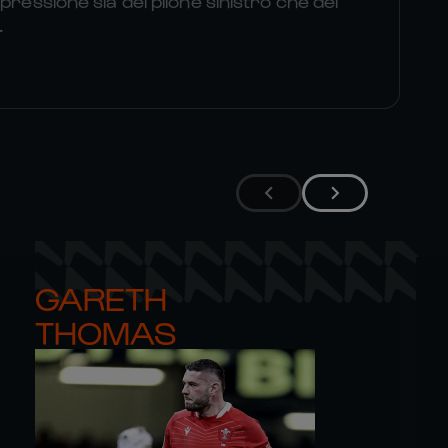
pressione sia del pilone sinistro che del
.
GARETH 

THOMAS