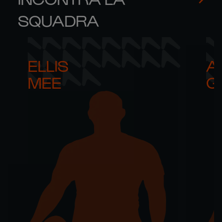
SQUADRA
ELLIS 

AR
MEE
G