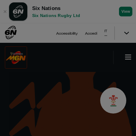
Six Nations
✕
View
Six Nations Rugby Ltd
IT
Accessibility
Accedi