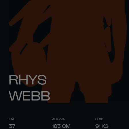
RHYS
WEBB
ETÀ
ALTEZZA
PESO
37
183
CM
91
KG