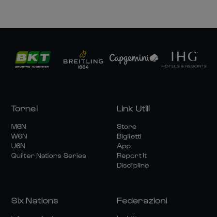
Tornei
Link Utili
M6N
Store
W6N
Biglietti
U6N
App
Quilter Nations Series
Report It
Discipline
Six Nations
Federazioni