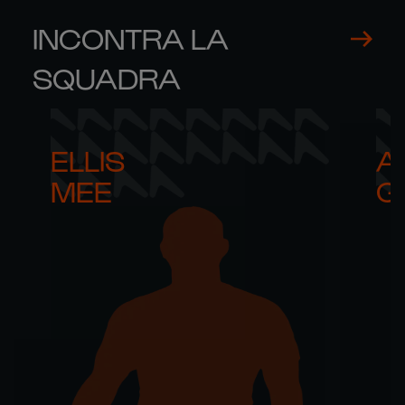
INCONTRA LA
SQUADRA
ELLIS 

AR
MEE
G