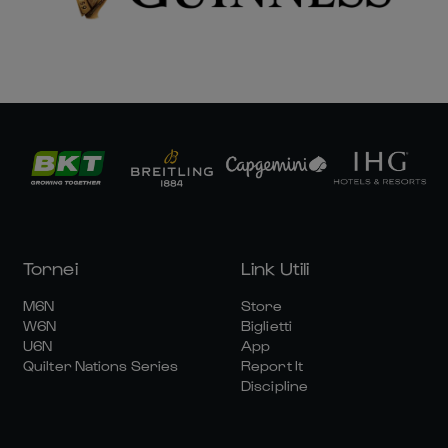
Tornei
Link Utili
M6N
Store
W6N
Biglietti
U6N
App
Quilter Nations Series
Report It
Discipline