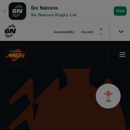
Six Nations
✕
View
Six Nations Rugby Ltd
IT
Accessibility
Accedi