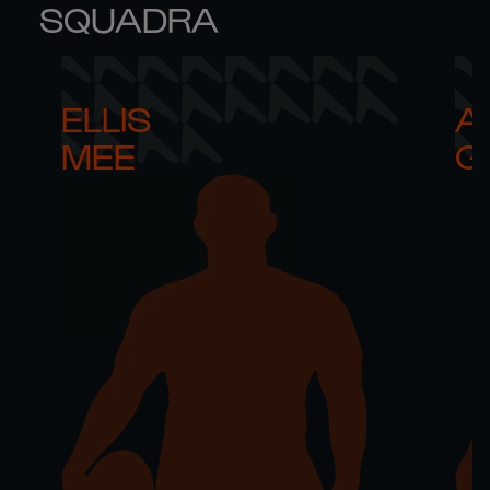
SQUADRA
ELLIS 

AR
MEE
G