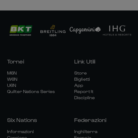
Tornei
Link Utili
M6N
Store
W6N
Biglietti
U6N
App
Quilter Nations Series
Report It
Discipline
Six Nations
Federazioni
Informazioni
Inghilterra
Carriere
Francia