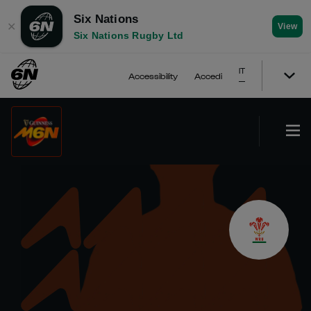
Six Nations
✕
View
Six Nations Rugby Ltd
IT
Accessibility
Accedi