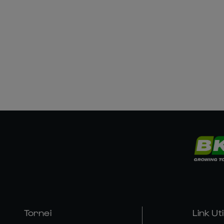
Tornei
Link Util