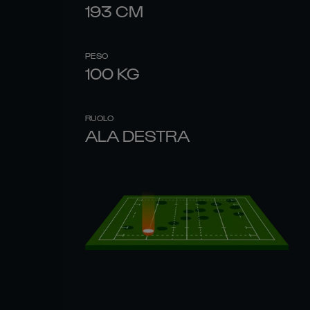
193
CM
PESO
100
KG
RUOLO
ALA DESTRA