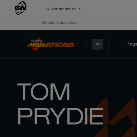
STORE
APP
NETFLIX
Siti della federazione
PAR
TOM
PRYDIE