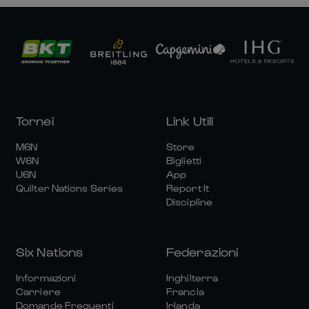
Tornei
Link Utili
M6N
Store
W6N
Biglietti
U6N
App
Quilter Nations Series
Report It
Discipline
Six Nations
Federazioni
Informazioni
Inghilterra
Carriere
Francia
Domande Frequenti
Irlanda