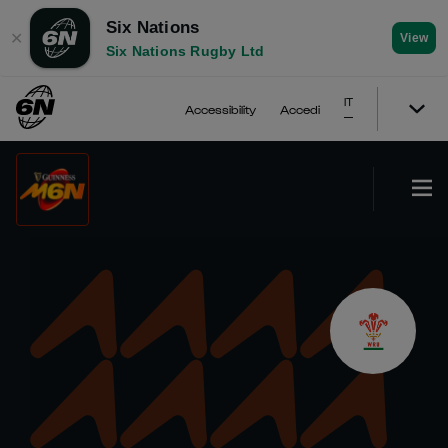
Six Nations
✕
View
Six Nations Rugby Ltd
IT
Accessibility
Accedi