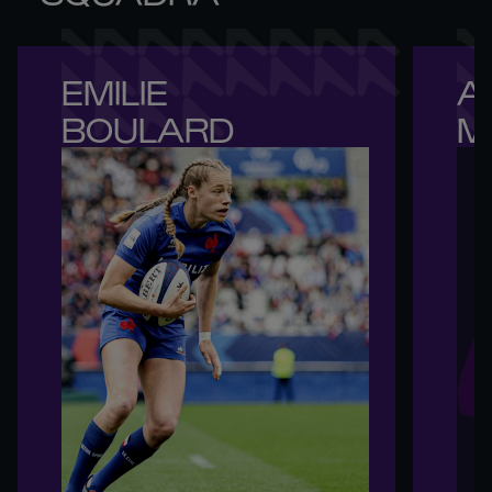
EMILIE 

A
BOULARD
M