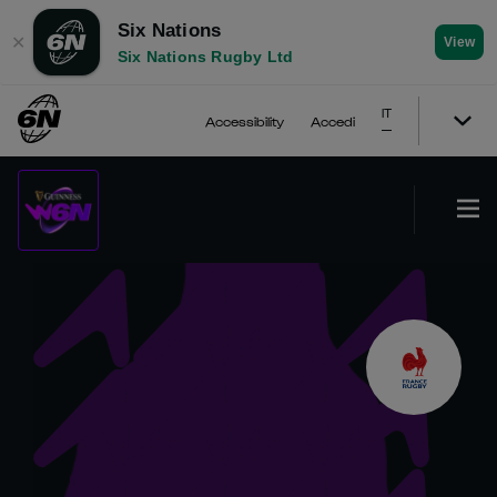
Six Nations
✕
View
Six Nations Rugby Ltd
IT
Accessibility
Accedi