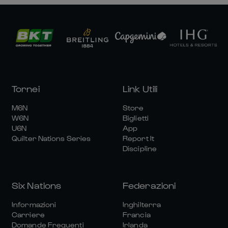
Tornei
Link Utili
M6N
Store
W6N
Biglietti
U6N
App
Quilter Nations Series
Report It
Discipline
Six Nations
Federazioni
Informazioni
Inghilterra
Carriere
Francia
Domande Frequenti
Irlanda