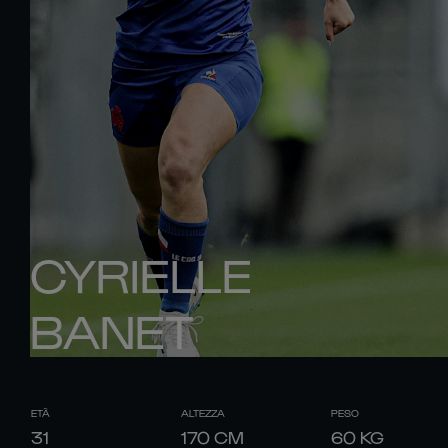
CYRIELLE
BANET
ETÀ
ALTEZZA
PESO
31
170
CM
60
KG