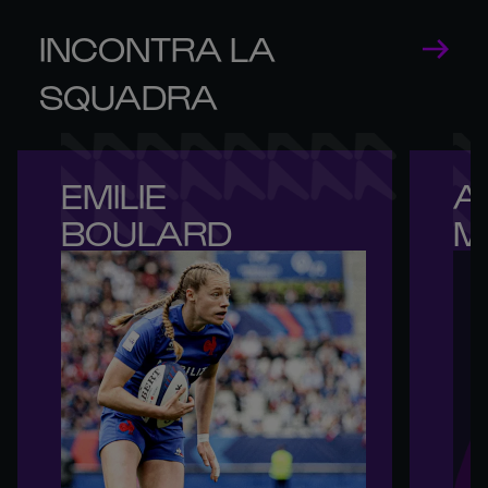
INCONTRA LA
SQUADRA
EMILIE 

A
BOULARD
M