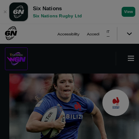
Six Nations
✕
View
Six Nations Rugby Ltd
IT
Accessibility
Accedi