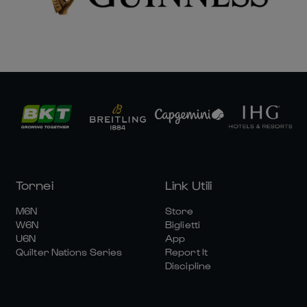
Tornei
Link Utili
M6N
Store
W6N
Biglietti
U6N
App
Quilter Nations Series
Report It
Discipline