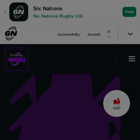
Six Nations
✕
View
Six Nations Rugby Ltd
IT
Accessibility
Accedi