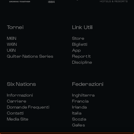
Tornei
Link Utili
M6N
Store
W6N
Biglietti
U6N
App
Quilter Nations Series
Report It
Discipline
Six Nations
Federazioni
Informazioni
Inghilterra
Carriere
Francia
Domande Frequenti
Irlanda
Contatti
Italia
Media Site
Scozia
Galles