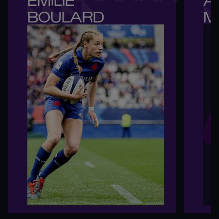
BOULARD
M