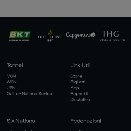
Tornei
Link Utili
M6N
Store
W6N
Biglietti
U6N
App
Quilter Nations Series
Report It
Discipline
Six Nations
Federazioni