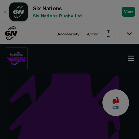
Six Nations
✕
View
Six Nations Rugby Ltd
IT
Accessibility
Accedi