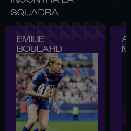
SQUADRA
EMILIE 

A
BOULARD
M