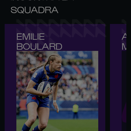
SQUADRA
EMILIE 

A
BOULARD
M