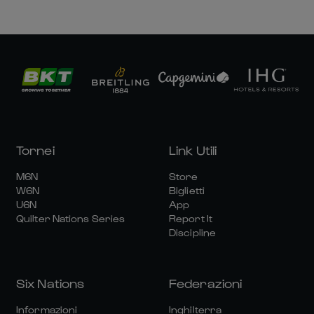
Tornei
Link Utili
M6N
Store
W6N
Biglietti
U6N
App
Quilter Nations Series
Report It
Discipline
Six Nations
Federazioni
Informazioni
Inghilterra