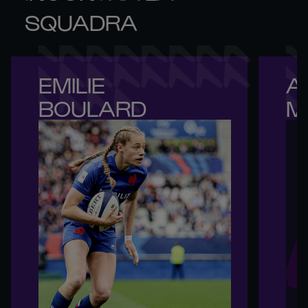
SQUADRA
EMILIE 

A
BOULARD
M