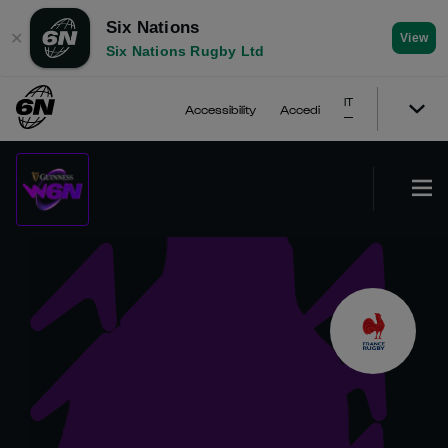
Six Nations
✕
View
Six Nations Rugby Ltd
IT
Accessibility
Accedi