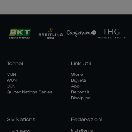
Tornei
Link Utili
M6N
Store
W6N
Biglietti
U6N
App
Quilter Nations Series
Report It
Discipline
Six Nations
Federazioni
Informazioni
Inghilterra