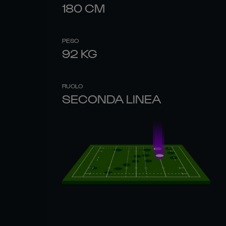
180
CM
PESO
92
KG
RUOLO
SECONDA LINEA