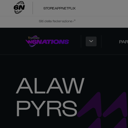
STORE
APP
NETFLIX
Siti della federazione
PAR
ALAW
PYRS