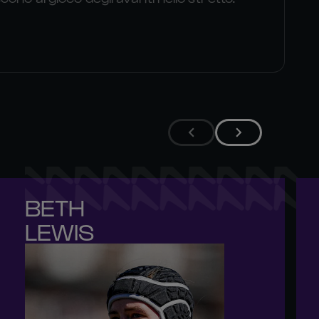
BETH 

LEWIS